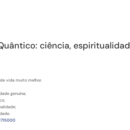
Home
B
uântico: ciência, espiritualida
de vida muito melhor.
cidade genuína;
co;
ealidade;
idade.
1715000