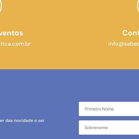
ventos
Cont
tica.com.br
info@sabed
er das novidade e ser