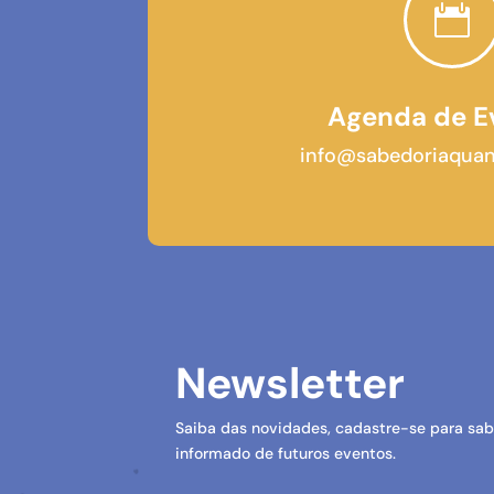

Agenda de E
info@sabedoriaquan
Newsletter
Saiba das novidades, cadastre-se para sab
informado de futuros eventos.