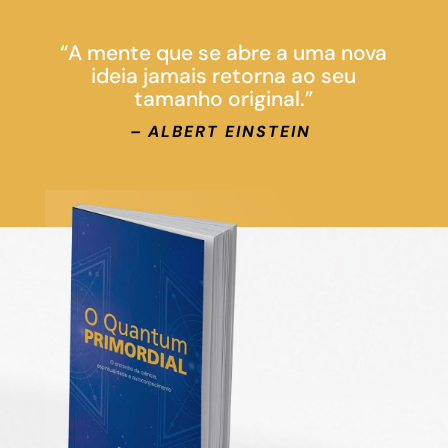
“A mente que se abre a uma nova
ideia jamais retorna ao seu
tamanho original.”
– ALBERT EINSTEIN