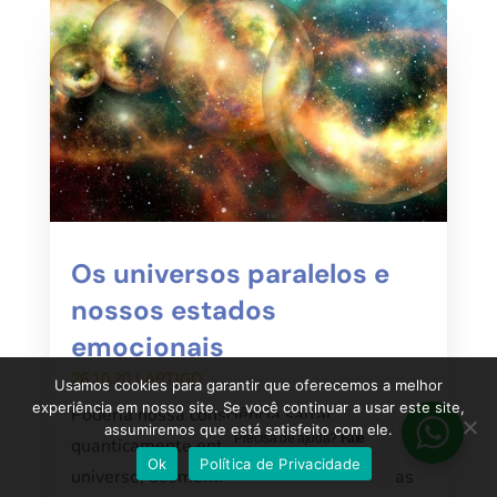
Os universos paralelos e
nossos estados
emocionais
26.10.20
|
ARTIGO
Usamos cookies para garantir que oferecemos a melhor
experiência em nosso site. Se você continuar a usar este site,
Poderia nossa consciência saltar
assumiremos que está satisfeito com ele.
Precisa de ajuda?
Fale
quanticamente entre várias linhas de
Ok
Política de Privacidade
conosco
universo, desmembrando nossas vivências