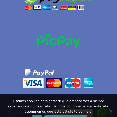
Usamos cookies para garantir que oferecemos a melhor
experiência em nosso site. Se você continuar a usar este site,
Sabedoria Quântica
- O encontro da ciência, espiritualidade e
assumiremos que está satisfeito com ele.
autoconhecimento de Eliane Xavier todos os direitos reservados ©
Precisa de ajuda?
Fale